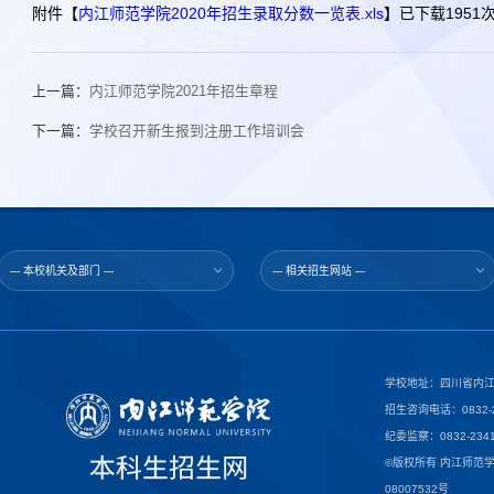
附件【
内江师范学院2020年招生录取分数一览表.xls
】已下载
1951
上一篇：
内江师范学院2021年招生章程
下一篇：
学校召开新生报到注册工作培训会
--- 本校机关及部门 ---
--- 相关招生网站 ---
学校地址：四川省内江
招生咨询电话：0832-23
纪委监察：0832-2341
©版权所有 内江师范
08007532号