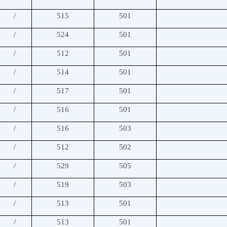
/
515
501
/
524
501
/
512
501
/
514
501
/
517
501
/
516
501
/
516
503
/
512
502
/
529
505
/
519
503
/
513
501
/
513
501