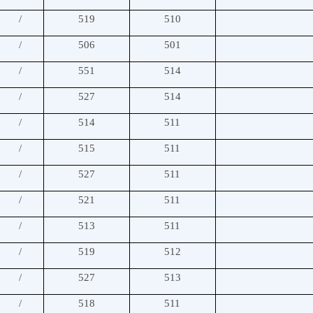
/
519
510
/
506
501
/
551
514
/
527
514
/
514
511
/
515
511
/
527
511
/
521
511
/
513
511
/
519
512
/
527
513
/
518
511