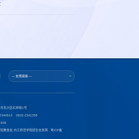
次
--- 友情链接 ---
市东兴区红桥街1号
40613 0832-2341356
639
学院教务处 内江师范学院招生信息网 粤ICP备