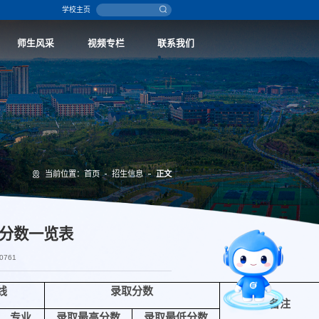
学校主页
师生风采
视频专栏
联系我们
当前位置：
首页
招生信息
正文
取分数一览表
智能问答
0761
留言板
线
录取分数
备注
专业
录取最高分数
录取最低分数