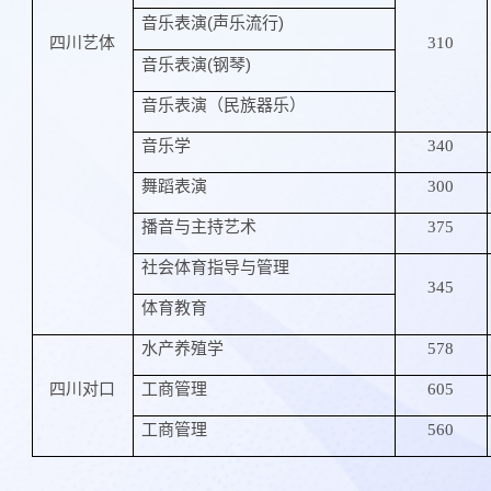
(
)
音乐表演
声乐流行
四川艺体
310
(
)
音乐表演
钢琴
音乐表演（民族器乐）
音乐学
340
舞蹈表演
300
播音与主持艺术
375
社会体育指导与管理
345
体育教育
水产养殖学
578
四川对口
工商管理
605
工商管理
560