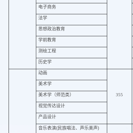
电子商务
法学
思想政治教育
学前教育
测绘工程
历史学
动画
美术学
美术学（师范类）
355
视觉传达设计
产品设计
(
)
音乐表演
民族唱法、声乐美声