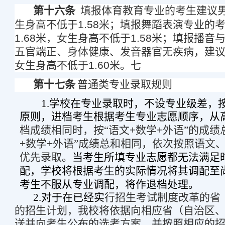
第十六条
填报体育教育专业的考生建议
生身高不低于
1.58
米；填报舞蹈表演专业的
1.68
米，女生身高不低于
1.58
米；填报播音
五官端正、身体健康、发音器官无疾病，建
女生身高不低于
1.60
米。七
第十七条
普通类专业录取规则
1.
学校在专业录取时，不设专业级差，按
原则，进档考生根据考生专业志愿顺序，从
档成绩相同时，按“语文
+
数学
+
外语”的成绩
+
数学
+
外语”成绩总和相同，依次按照语文
优先录取。
当考生所填专业志愿都无法满足
配，学校将根据考生的实际情况将其调配至
考生不服从专业调配，将作退档处理。
2.
对于在已经实
行招生考试制度改革的省
的招生计划，我校将依据向相应省（自治区
送并向考生公布的选考方案，并按照相应的