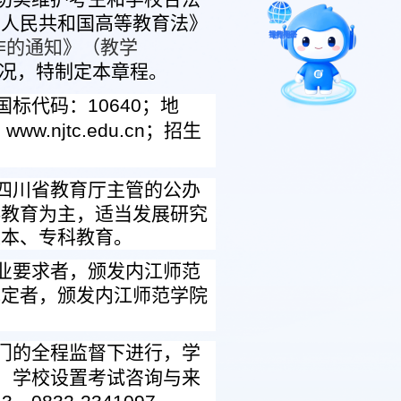
智能问答
华人民共和国高等教育法》
作的通知》（教学
况，特制定本章程。
留言板
国标代码：
10640
；地
：
www.njtc.edu.cn
；招生
报考指南
四川省教育厅主管的公办
科教育为主，适当发展研究
人本、专科教育。
业要求者，颁发内江师范
规定者，颁发内江师范学院
门的全程监督下进行
，
学
，学校设置考试咨询与来