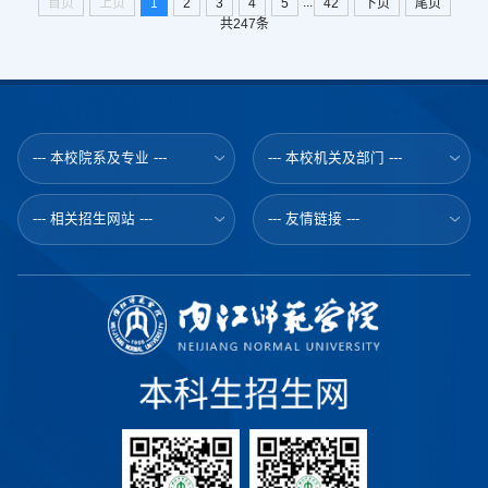
...
首页
上页
1
2
3
4
5
42
下页
尾页
共247条
--- 本校院系及专业 ---
--- 本校机关及部门 ---
--- 相关招生网站 ---
--- 友情链接 ---