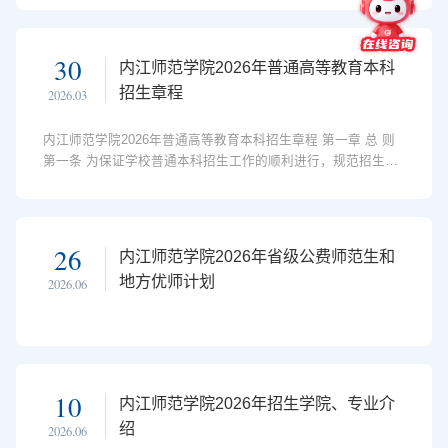
毕业生就业工作先进单位录取批次：艺术体育本科批、文史/理
工（物理/历史）本科批、公费师范生本科批、公费师范生艺术
体育本科批、少数民族预科本科批、一类模式本科第二批、对
30
内江师范学院2026年普通高等教育本科
口高职本科批、高端技能型本科批学校简介“川中枢纽、成渝之
招生章程
2026.03
心”“大千故里、...
内江师范学院2026年普通高等教育本科招生章程 第一章 总 则
第一条 为保证学校普通本科招生工作的顺利进行，规范招生行
为，根据《中华人民共和国教育法》《中华人民共和国高等教
育法》等相关法律以及《国务院关于深化考试招生制度改革的
实施意见》和教育部普通高校招生工作有关规定，结合内江师
范学院招生工作实际情况，特制定本章程。第二条 学校全称：
26
内江师范学院2026年省级公费师范生和
内江师范学院；英文译名：Neijiang Normal University，地址：
地方优师计划
2026.06
四川省内江市东兴区红桥街1号；...
10
内江师范学院2026年招生学院、专业介
绍
2026.06