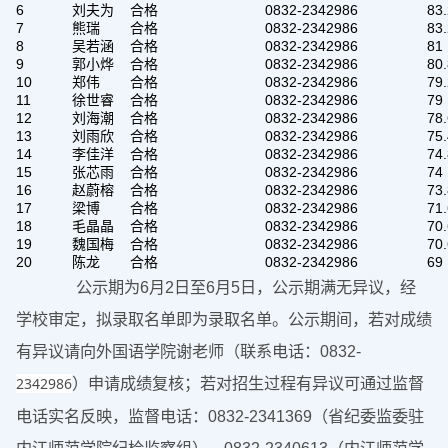
6
刘夫为
合格
0832-2342986
83.
7
熊瑞
合格
0832-2342986
83.
8
吴若涵
合格
0832-2342986
81
9
郭小烨
合格
0832-2342986
80.
10
郑伟
合格
0832-2342986
79.
11
徐世睿
合格
0832-2342986
79
12
刘海潮
合格
0832-2342986
78.
13
刘雨欣
合格
0832-2342986
75.
14
李佳洋
合格
0832-2342986
74.
15
张芯雨
合格
0832-2342986
74
16
赵蔚榕
合格
0832-2342986
73.
17
梁博
合格
0832-2342986
71.
18
毛晶晶
合格
0832-2342986
70.
19
魏国梅
合格
0832-2342986
70.
20
陈龙
合格
0832-2342986
69
公示期为6月2日至6月5日，公示期满无异议，经
学校审定，拟录取名单即为录取名单。公示期间，若对成绩
有异议请向外国语学院谢老师（联系电话：0832-
2342986
）申请成绩复核；若对招生过程有异议可通过监督
电话实名反映，监督电话：0832-2341369（省纪委监委驻
内江师范学院纪检监察组）、0832-2340613（内江师范学