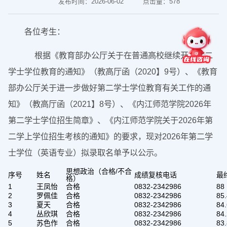
发布时间：2026-06-02
点击量：
578
各位考生：
根据《教育部办公厅关于在普通高校继续开展第二
学士学位教育的通知》（教高厅函（2020】9号）、《教育
部办公厅关于进一步做好第二学士学位教育有关工作的通
知》（教高厅函（2021】8号）、《内江师范学院2026年
第二学士学位招生简章》、《内江师范学院关于2026年第
二学上学位招生考核的通知》的要求，现对2026年第二学
士学位（英语专业）拟录取名单予以公示。
思想政治（合格/不合
序号
姓名
成绩复核电话
最
格）
1
王凤怡
合格
0832-2342986
88
2
罗佩佳
合格
0832-2342986
85.
3
夏天
合格
0832-2342986
84.
4
丛欣琪
合格
0832-2342986
84.
5
苏色作
合格
0832-2342986
83.