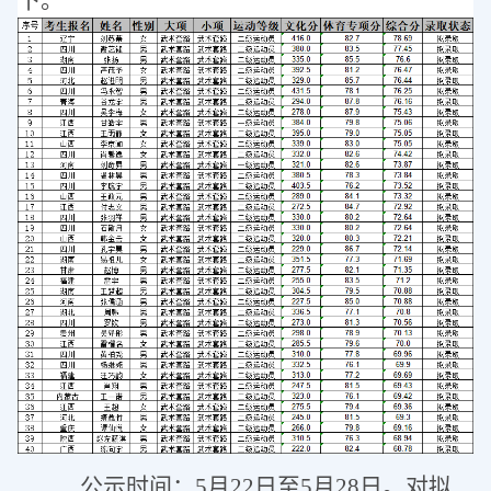
下。
公示时间：
5
月
22
日至
5
月
28
日。对拟