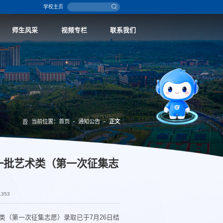
学校主页
师生风采
视频专栏
联系我们
智能问答
留言板
报考指南
当前位置：
首页
通知公告
正文
科一批艺术类（第一次征集志
1353
类（第一次征集志愿）录取已于7月26日结