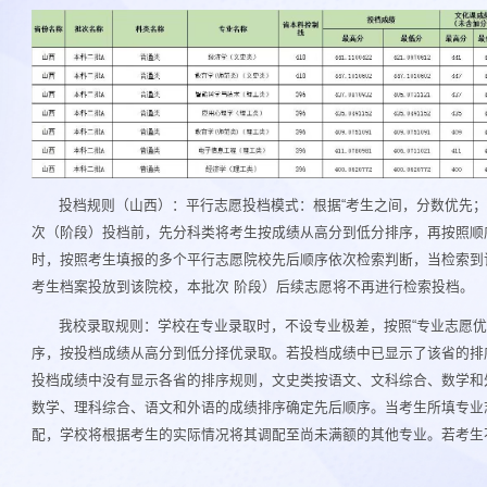
投档规则（山西）：平行志愿投档模式：根据“考生之间，分数优先；
次（阶段）投档前，先分科类将考生按成绩从高分到低分排序，再按照顺
时，按照考生填报的多个平行志愿院校先后顺序依次检索判断，当检索到
考生档案投放到该院校，本批次 阶段）后续志愿将不再进行检索投档。
我校录取规则：学校在专业录取时，不设专业极差，按照“专业志愿优
序，按投档成绩从高分到低分择优录取。若投档成绩中已显示了该省的排
投档成绩中没有显示各省的排序规则，文史类按语文、文科综合、数学和
数学、理科综合、语文和外语的成绩排序确定先后顺序。当考生所填专业
配，学校将根据考生的实际情况将其调配至尚未满额的其他专业。若考生