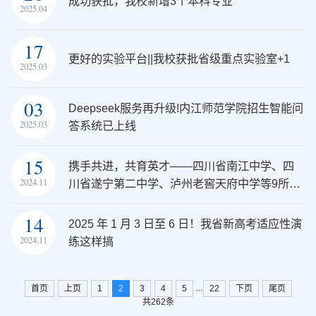
成功获批，我校新增3个本科专业
2025.04
17
更好的实验平台||我校获批省级重点实验室+1
2025.03
03
Deepseek服务再升级!内江师范学院招生智能问
2025.03
答系统已上线
15
携手共进，共育英才——四川省南江中学、四
2024.11
川省遂宁第二中学、泸州老窖天府中学等9所优
质生源基地授牌仪式
14
2025 年 1 月 3 日至 6 日！我省新高考适应性演
2024.11
练这样搞
...
首页
上页
1
2
3
4
5
22
下页
尾页
共262条