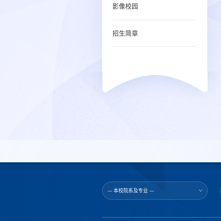
影像校园
招生简章
--- 本校院系及专业 ---