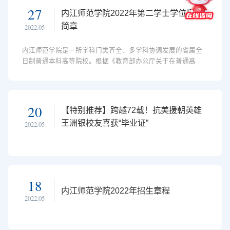
27
内江师范学院2022年第二学士学位招生
简章
2022.05
内江师范学院是一所学科门类齐全、多学科协调发展的省属全
日制普通本科高等院校。根据《教育部办公厅关于在普通高校
继续开展第二学士学位教育的通知》（教高厅函〔2020〕9
号）、《教育部办公厅关于进一步做好第二学士学位教育有关
工作的通知》（教高厅函〔2021〕8号）文件精神，经批准，学
校2022年在部分专业开展第二学士学位生招生培养工作。一、
20
【特别推荐】跨越72载！抗美援朝英雄
领导机构 内江师范学院2022年招生工作领导小组。二、招
王洲银校友喜获“毕业证”
2022.05
生专业、计划及学制 ...
18
内江师范学院2022年招生章程
2022.05