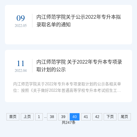
09
内江师范学院关于公示2022年专升本拟
录取名单的通知
2022.05
11
内江师范学院 关于2022年专升本专项录
取计划的公示
2022.04
内江师范学院关于2022年专升本专项录取计划的公示各相关单
位：按照《关于做好2022年普通高等学校专升本考试招生工作
的通知》（川教函[2022]100号）要求，学校根据建档立卡贫困
学生、退役士兵报名参加我校专升本考试人数，分专业编制了
专项录取计划，并公示如下：升入本科专业名称贫困建档立卡
学生退役学生拟录取计划数合计报考人数拟录取计划数报考人
...
首页
上页
1
38
39
40
41
42
下页
尾页
数拟录取计划数测绘工程21112电子商务113114电子信息工程
共247条
62779法学72113工程造价51445工商管理00111汉语言文学
82113计算机科学与技术31556经济学11112美术学21001软件工